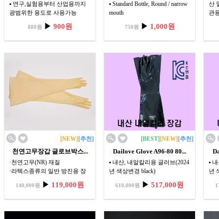
▪ 연구,실험용부터 산업용까지
▪ Standard Bottle, Round / narrow
산 
광범위한 용도로 사용가능
mouth
관용
▪ Standard Bottle, Round / wide
▪ 연구,실험용부터 산업용까지
벤젠
▶
900원
▶
1,000원
880원
750원
mouth
광범위한 용도로 사용가능
함.
유
소수지
용하
[NEW]
[추천]
[BEST]
[NEW]
[추천]
천연고무장갑 글로브박스...
Dailove Glove A96-80 80...
Da
·천연고무(NR) 재질
▪ 내산, 내알칼리용 글러브(2024
▪ 
·라텍스종류의 일반 방진용 장
년 색상변경 black)
년 
갑
▪ Acid 또는 Alkail를 포함하고
▪ A
▶
119,000원
▶
517,000원
140,000원
610,000원
1
·무균상자, 드라이박스 사용에
있는 무기 화합물 취급에 용이
있는
도 적합
▪ 탁월한 착용감과 탄력성
▪ 
·색상 : 반투명한 황색
▪ 우수한 안전성과 방호력
▪ 