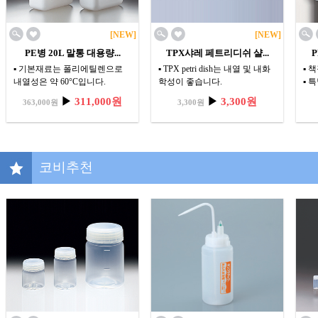
[NEW]
[NEW]
PE병 20L 말통 대용량...
TPX샤레 페트리디쉬 샬...
P
▪ 기본재료는 폴리에틸렌으로
▪ TPX petri dish는 내열 및 내화
▪ 
내열성은 약 60°C입니다.
학성이 좋습니다.
▪ 
▪ FLUORO BARRIER PE TANK
곳에
▶
311,000원
▶
3,300원
363,000원
3,300원
(Waste Fluid Tank)
코비추천