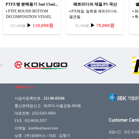
PTFE병 분해용기 5ml 15ml...
페트리디쉬 재질 PS 국산
쉘
▪ PTFE ROUND BOTTOM
▪ P/S재질, 일회용 페트리디쉬,
▪ 
DECOMPOSITION VESSEL
멸균필.
▪ 
▪ 바닥이 둥글기 때문에 점도가
표면
▶
110,000원
▶
70,000원
137,500원
87,500원
높은 시료의 용기로 적합 합니
Fi
다.
About Us
사업자등록번호 :
212-86-03166
통신판매업신고 : 제2015-서울강동-004호
대표전화 : (02) 6203-6604
FAX : 02) 6919-2957
이메일 :
korebis@naver.com
상호 : (주)코레비스 / 대표 : 김형기