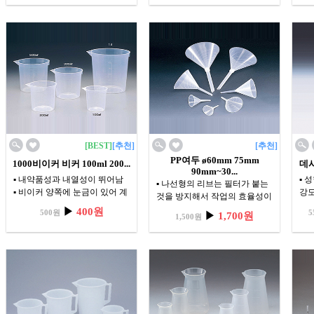
내화학성을 가지고 있습니다.
[BEST]
[추천]
[추천]
PP여두 ø60mm 75mm
1000비이커 비커 100ml 200...
데시
90mm~30...
▪ 내약품성과 내열성이 뛰어남
▪ 
▪ 나선형의 리브는 필터가 붙는
▪ 비이커 양쪽에 눈금이 있어 계
강도
것을 방지해서 작업의 효율성이
량이 용이함
▪ 
높음
▶
400원
500원
5
▶
1,700원
▪ 일회용
어 
1,500원
Sanplatec
▪ D
type