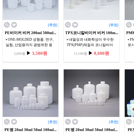
[추천]
[추천]
PE비이커 비커 200ml 500ml...
TPX코니칼비이커 비커 100m...
PM
▪ ONE-MOLDED 성형품. 연구,
▪ 내열성과 내화학성이 우수한
▪ 
실험, 산업용까지 광범위한 용
TPX(PMP)재질의 코니칼비이
로서
도
커
▪ 
▶
3,500원
▶
8,600원
3,600원
11,500원
▪ PE재질로 Xylene등에 PP재질
▪ 사용온도 범위 : 20~160℃
의 
보다 내화학성이 우수
NIKKO
기계
▪ 사용온도 범위 : -40~85℃
가 
NIKKO
▪ 
합하
▪ 
[추천]
[추천]
PE병 20ml 30ml 50ml 100ml...
PE병 20ml 30ml 50ml 100ml...
PE병