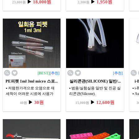
▶
18,000원
▶
1,950원
23,000원
2,300원
용(20L,40L,60L)
[BEST]
[추천]
[추천]
PE피펫 1ml 3ml micro 스포...
실리콘관(SILICONE) 일반/...
i
▪ 저렴한가격으로 오염으로 재
▪ 범용/실험실용 일반 및 진공 실
▪ 
세척이 어려운 시료에 사용가
리콘관(Silicone).
▪ A
능.
유닛
▶
30원
▶
12,600원
40원
15,000원
3
30
▪ N
는 