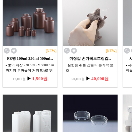
[NEW]
[NEW]
PE병 100ml 250ml 500ml...
쥐장갑 손가락보호장갑...
샤
▪ 빛의 파장 220 n m~ 약 800 n m
. 실험용 쥐를 잡을때 손가락 보
▪ 
까지의 투과율이 거의 0%로 뛰
호
척을
어난 차광성을 가지고 있습니
. 소가죽, 아라미드 섬유보강 재
▪ 
▶
1,500원
▶
40,000원
17,000원
60,000원
다.
질
▪ PE BOTTLE WIDE MOUTH, B
. 엄지 검지 보호용
rown