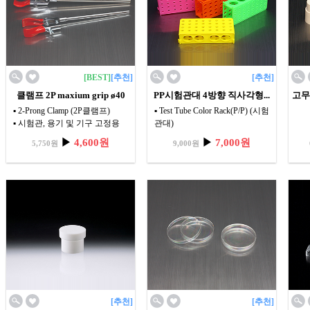
[BEST]
[추천]
[추천]
클램프 2P maxium grip ø40
PP시험관대 4방향 직사각형...
고무셉
▪ 2-Prong Clamp (2P클램프)
▪ Test Tube Color Rack(P/P) (시험
▪ 시험관, 용기 및 기구 고정용
관대)
▪ 5 가지 색상이 있어 실험시 개
▶
4,600원
▶
7,000원
5,750원
9,000원
별실험관의 구분이 용이함.
[추천]
[추천]