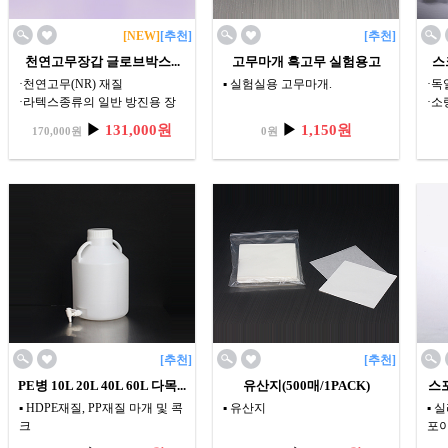
[NEW]
[추천]
[추천]
천연고무장갑 글로브박스...
고무마개 흑고무 실험용고
스
·천연고무(NR) 재질
▪ 실험실용 고무마개.
·독
·라텍스종류의 일반 방진용 장
·소
갑
·마
▶
131,000원
▶
1,150원
170,000원
0원
·선별진료소, 검사소 전용 장갑
넣기
.무균상자, 드라이박스 사용에
·투
적합
·색상 : 반투명한 황색
[추천]
[추천]
PE병 10L 20L 40L 60L 다목...
유산지(500매/1PACK)
스포
▪ HDPE재질, PP재질 마개 및 콕
▪ 유산지
▪ 
크
포
▪ 세척이 용이한 넓은 주입구 적