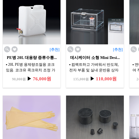
[추천]
[추천]
PE병 20L 대용량 증류수통...
데시케이터 소형 Mini Desi...
▪ 20L PE병 용제량조절용 코크
▪ 컴팩트하고 가벼워서 반도체,
▪ 
있음. 코크유 콕크위치 조정 가
전자 부품 및 실내 운반용 상자
여 
능(주문생산시)
로서 매우 유용.
▶
76,000원
▶
110,000원
90,000원
135,000원
2
▪ PE SQUARE CONTAINER
▪ MINI DESICCATOR
CARBOY TYPE with spigot
CABINET