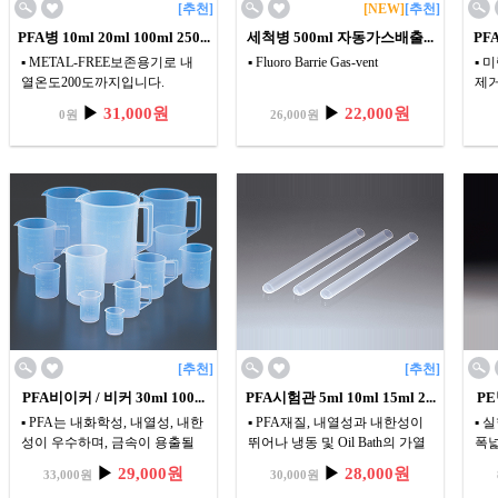
[추천]
[NEW]
[추천]
PFA병 10ml 20ml 100ml 250...
세척병 500ml 자동가스배출...
PFA
▪ METAL-FREE보존용기로 내
▪ Fluoro Barrie Gas-vent
▪ 
열온도200도까지입니다.
제
▪ 반도체,유기체분석 및 화학산
▪ 
▶
31,000원
▶
22,000원
0원
26,000원
업분야
세정
룸내
▪ 
WA
[추천]
[추천]
PFA비이커 / 비커 30ml 100...
PFA시험관 5ml 10ml 15ml 2...
PE
▪ PFA는 내화학성, 내열성, 내한
▪ PFA재질, 내열성과 내한성이
▪ 
성이 우수하며, 금속이 용출될
뛰어나 냉동 및 Oil Bath의 가열
폭넓
우려가 적어 미량분석등에 적합
에 대응
▪ P
▶
29,000원
▶
28,000원
33,000원
30,000원
Sanplatec
▪ 대부분의 화학물질에 뛰어난
,10