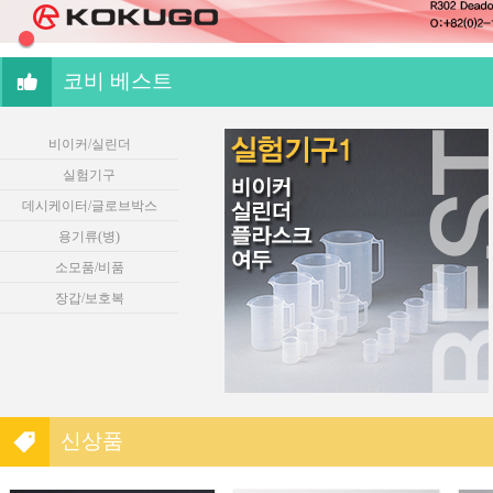
코비 베스트
비이커/실린더
실험기구
데시케이터/글로브박스
용기류(병)
소모품/비품
장갑/보호복
신상품